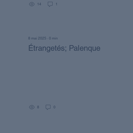
14
1
8 mai 2025
∙
0
min
Étrangetés; Palenque
8
0