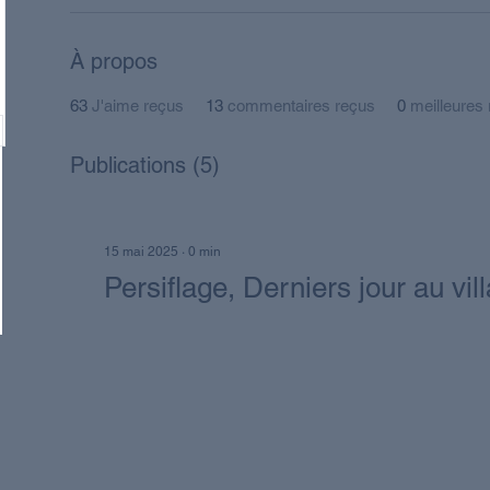
À propos
63
J'aime reçus
13
commentaires reçus
0
meilleures
Publications
(5)
15 mai 2025
∙
0
min
Persiflage, Derniers jour au vil